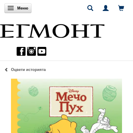
Включи навигацията
Меню
Оцвети историята