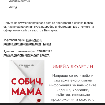
Имейл бюлетин
Изход
Цените на www.egmontbulgaria.com се представят в левове и евро
съгласно официалния курс; подробна информация ще откриете на
официалния сайт за еврото в България
.
Търговски офис:
02/4224018
sales@egmontbulgaria.com
|
Карта
Административен офис:
02/9880120
mail@egmontbulgaria.com
|
Карта