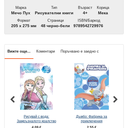
Марка
Тип
Възраст
Корица
Мечо Пух
Рисувателни книги
4+
Мека
Формат
Страници
ISBN/Баркод
205 x 275 мм
48 черно-бели
9789542729976
Вижте още...
Коментари
Поръчвано е заедно с
Рисувай с вода:
Дъмбо: Фабрика за
Замръзналото кралство
приключения
4,09 €
2,55 €