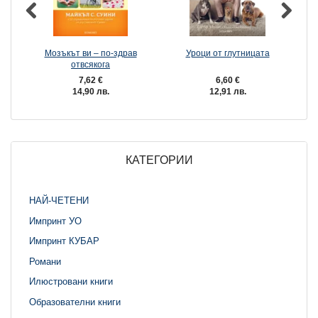
Мозъкът ви – по-здрав
Уроци от глутницата
отвсякога
7,62 €
6,60 €
14,90 лв.
12,91 лв.
КАТЕГОРИИ
НАЙ-ЧЕТЕНИ
Импринт УО
Импринт КУБАР
Романи
Илюстровани книги
Образователни книги