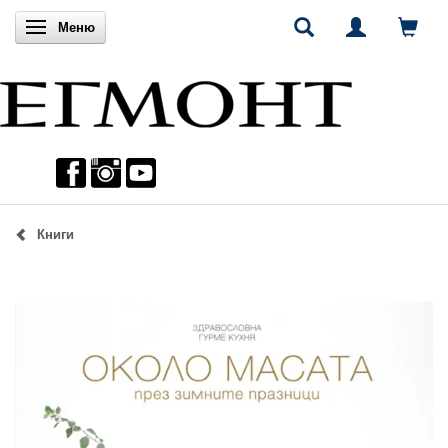
Включи навигацията
Меню
Книги