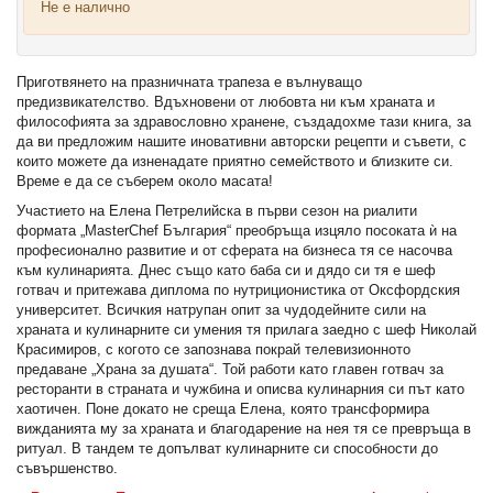
Не е налично
Приготвянето на празничната трапеза е вълнуващо
предизвикателство. Вдъхновени от любовта ни към храната и
философията за здравословно хранене, създадохме тази книга, за
да ви предложим нашите иновативни авторски рецепти и съвети, с
които можете да изненадате приятно семейството и близките си.
Време е да се съберем около масата!
Участието на Елена Петрелийска в първи сезон на риалити
формата „MasterChef България“ преобръща изцяло посоката ѝ на
професионално развитие и от сферата на бизнеса тя се насочва
към кулинарията. Днес също като баба си и дядо си тя е шеф
готвач и притежава диплома по нутриционистика от Оксфордския
университет. Всичкия натрупан опит за чудодейните сили на
храната и кулинарните си умения тя прилага заедно с шеф Николай
Красимиров, с когото се запознава покрай телевизионното
предаване „Храна за душата“. Той работи като главен готвач за
ресторанти в страната и чужбина и описва кулинарния си път като
хаотичен. Поне докато не среща Елена, която трансформира
вижданията му за храната и благодарение на нея тя се превръща в
ритуал. В тандем те допълват кулинарните си способности до
съвършенство.