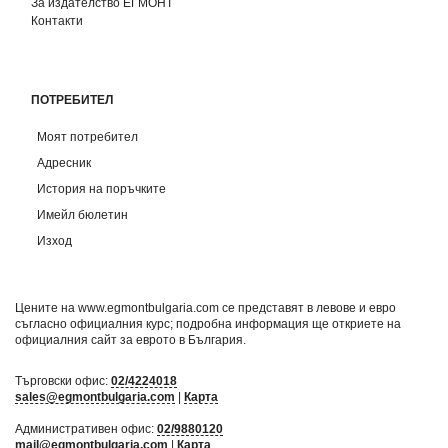
За издателство ЕГМОНТ
Контакти
ПОТРЕБИТЕЛ
Моят потребител
Адресник
История на поръчките
Имейл бюлетин
Изход
Цените на www.egmontbulgaria.com се представят в левове и евро
съгласно официалния курс; подробна информация ще откриете на
официалния сайт за еврото в България
.
Търговски офис:
02/4224018
sales@egmontbulgaria.com
|
Карта
Административен офис:
02/9880120
mail@egmontbulgaria.com
|
Карта