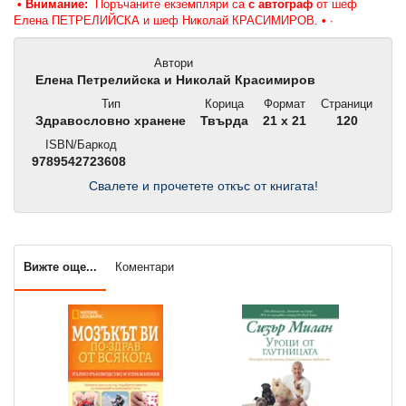
• Внимание:
Поръчаните екземпляри са
с автограф
от шеф
Елена ПЕТРЕЛИЙСКА и шеф Николай КРАСИМИРОВ.
•
∙
Автори
Елена Петрелийска и Николай Красимиров
Тип
Корица
Формат
Страници
Здравословно хранене
Твърда
21 x 21
120
ISBN/Баркод
9789542723608
Свалете и прочетете откъс от книгата!
Вижте още...
Коментари