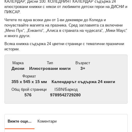
КАЛЕНДАР, Дисни 100. КОЛЕДНИЯТ КАЛЕНДАР съдържа 24
илюстровани книжки с някои от любимите детски герои на ДИСНИ и
ПИКСАР.
Четете по една всеки ден от 1-ви декември до Коледа и
почувствайте магията на празника. Сред заглавията са включени
„Мечо Пух“, „Енканто“, „Алиса в страната на чудесата“, „Мики Маус“
и много други.
Всяка книжка съдържа 24 цветни страници с тематични празнични
истории.
Марка
Тип
Възраст
Дисни
Илюстровани книги
3+
Формат
355 х 545 х 15 мм
Календарът съдържа 24 книги
Общ брой страници
ISBN/Баркод
576
9789542729280
Вижте още...
Коментари