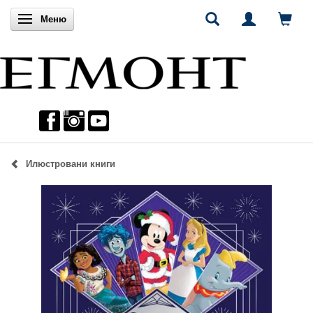
Включи навигацията
Меню
Илюстровани книги