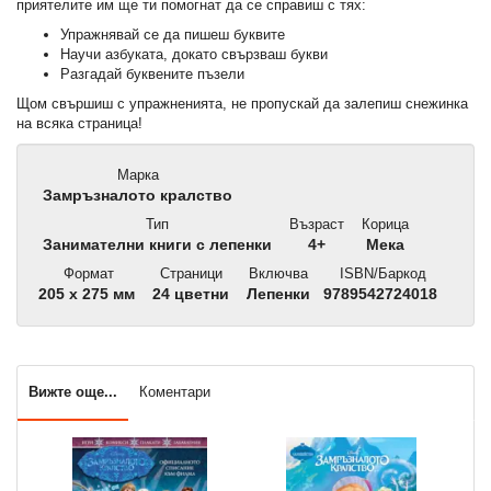
приятелите им ще ти помогнат да се справиш с тях:
Упражнявай се да пишеш буквите
Научи азбуката, докато свързваш букви
Разгадай буквените пъзели
Щом свършиш с упражненията, не пропускай да залепиш снежинка
на всяка страница!
Марка
Замръзналото кралство
Тип
Възраст
Корица
Занимателни книги с лепенки
4+
Мека
Формат
Страници
Включва
ISBN/Баркод
205 x 275 мм
24 цветни
Лепенки
9789542724018
Вижте още...
Коментари