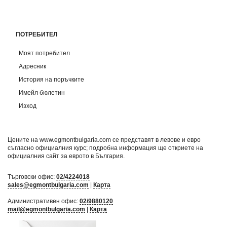
ПОТРЕБИТЕЛ
Моят потребител
Адресник
История на поръчките
Имейл бюлетин
Изход
Цените на www.egmontbulgaria.com се представят в левове и евро
съгласно официалния курс; подробна информация ще откриете на
официалния сайт за еврото в България
.
Търговски офис:
02/4224018
sales@egmontbulgaria.com
|
Карта
Административен офис:
02/9880120
mail@egmontbulgaria.com
|
Карта