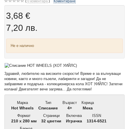
0
коментара
Коментиране
3,68 €
7,20 лв.
Не е налично
Здравей, любителю на високите скорости! Време e за вълнуващи
новини, както и много пъзели, лабиринти и загадки! Да не
забравяме и подаръка - колекционерска кола ХОТ УИЙЛС! Затегни
колана! Двигателят вече загрява... Да потегляме!
Марка
Тип
Възраст
Корица
Hot Wheels
Списание
4+
Мека
Формат
Страници
Включва
ISSN
210 x 280 мм
32 цветни
Играчка
1314-6521
Баркод