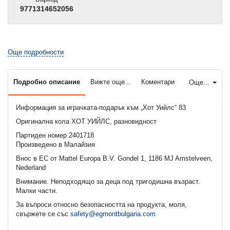
9771314652056
Още подробности
Подробно описание
Вижте още...
Коментари
Още...
Информация за играчката-подарък към „Хот Уийлс“ 83
Оригинална кола ХОТ УИЙЛС, разновидност
Партиден номер 2401718
Произведено в Малайзия
Внос в ЕС от Mattel Europa B.V. Gondel 1, 1186 MJ Amstelveen,
Nederland
Внимание. Неподходящo за деца под тригодишна възраст.
Малки части.
За въпроси относно безопасността на продукта, моля,
свържете се със
safety@egmontbulgaria.com