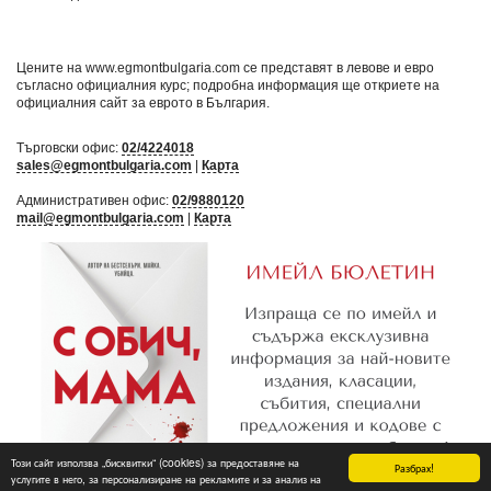
Цените на www.egmontbulgaria.com се представят в левове и евро
съгласно официалния курс; подробна информация ще откриете на
официалния сайт за еврото в България
.
Търговски офис:
02/4224018
sales@egmontbulgaria.com
|
Карта
Административен офис:
02/9880120
mail@egmontbulgaria.com
|
Карта
Този сайт използва „бисквитки“ (cookies) за предоставяне на
Разбрах!
услугите в него, за персонализиране на рекламите и за анализ на