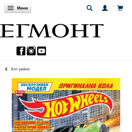
Включи навигацията
Меню
Хот уийлс