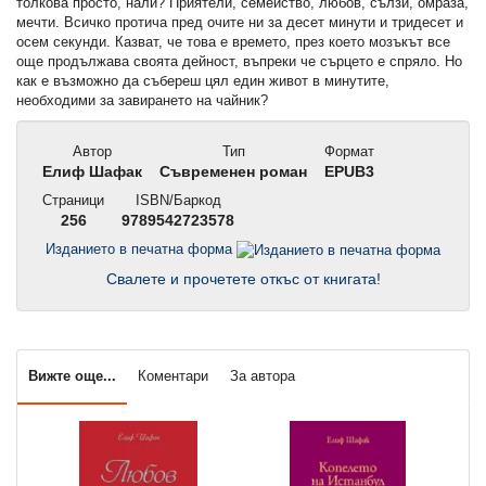
толкова просто, нали? Приятели, семейство, любов, сълзи, омраза,
мечти. Всичко протича пред очите ни за десет минути и тридесет и
осем секунди. Казват, че това е времето, през което мозъкът все
още продължава своята дейност, въпреки че сърцето е спряло. Но
как е възможно да събереш цял един живот в минутите,
необходими за завирането на чайник?
Автор
Тип
Формат
Елиф Шафак
Съвременен роман
EPUB3
Страници
ISBN/Баркод
256
9789542723578
Изданието в печатна форма
Свалете и прочетете откъс от книгата!
Вижте още...
Коментари
За автора