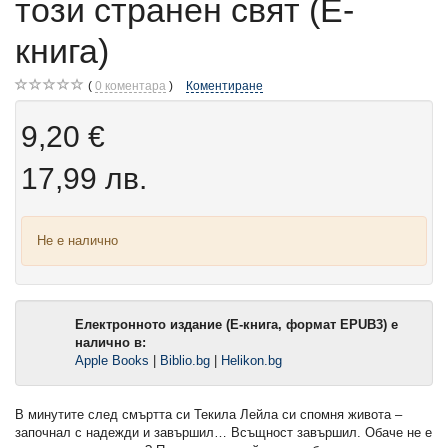
този странен свят (Е-
книга)
0
коментара
Коментиране
9,20 €
17,99 лв.
Не е налично
Електронното издание (Е-книга, формат EPUB3) е
налично в:
Apple Books
|
Biblio.bg
|
Helikon.bg
В минутите след смъртта си Текила Лейла си спомня живота –
започнал с надежди и завършил… Всъщност завършил. Обаче не е