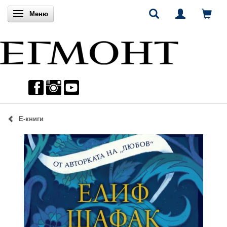
Включи навигацията
Меню
Е-книги