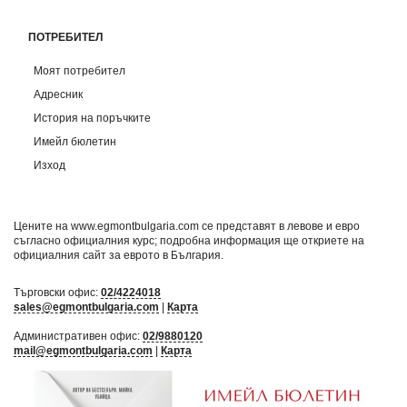
ПОТРЕБИТЕЛ
Моят потребител
Адресник
История на поръчките
Имейл бюлетин
Изход
Цените на www.egmontbulgaria.com се представят в левове и евро
съгласно официалния курс; подробна информация ще откриете на
официалния сайт за еврото в България
.
Търговски офис:
02/4224018
sales@egmontbulgaria.com
|
Карта
Административен офис:
02/9880120
mail@egmontbulgaria.com
|
Карта