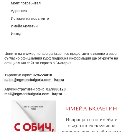
Моят потребител
Адресник
История на поръчките
Имейл бюлетин
Изход
Цените на www.egmontbulgaria.com се представят в левове и евро
съгласно официалния курс; подробна информация ще откриете на
официалния сайт за еврото в България
.
Търговски офис:
02/4224018
sales@egmontbulgaria.com
|
Карта
Административен офис:
02/9880120
mail@egmontbulgaria.com
|
Карта