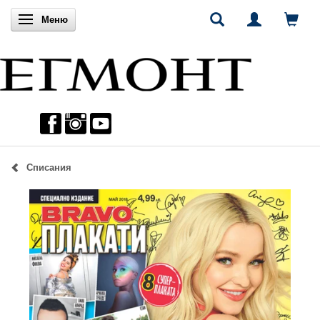
Включи навигацията
Меню
Списания