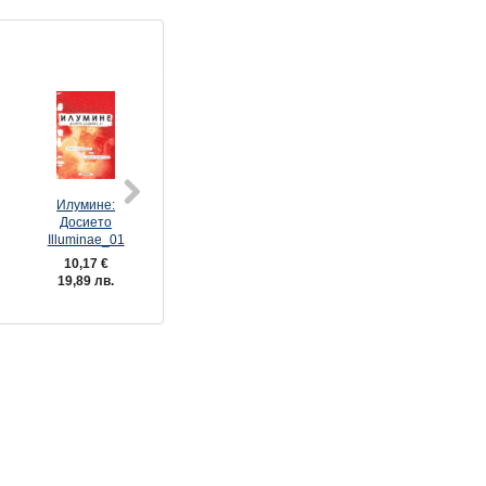
Илумине:
3: По залез
Гемина:
Досието
Досието
Illuminae_01
Illuminae_02
7,62 €
10,17 €
12,73 €
14,90 лв.
19,89 лв.
24,90 лв.