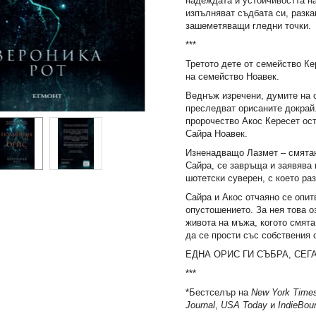
надеждата и устойчивостта на
изпълняват съдбата си, разка
зашеметяващи гледни точки.
***
Третото дете от семейство К
на семейство Ноавек.
Веднъж изречени, думите на 
преследват орисаните докрай
пророчество Акос Кересет ост
Сайра Ноавек.
Изненадващо Лазмет – смята
Сайра, се завръща и заявява 
шотетски суверен, с което ра
Сайра и Акос отчаяно се опит
опустошението. За нея това о
живота на мъжа, когото смята
да се прости със собствения 
ЕДНА ОРИС ГИ СЪБРА, СЕГА
***
*Бестселър на
New York Time
Journal
,
USA Today
и
IndieBou