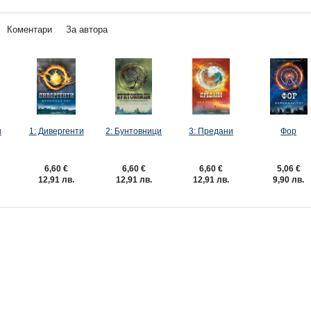
Коментари
За автора
и
1: Дивергенти
2: Бунтовници
3: Предани
Фор
6,60 €
6,60 €
6,60 €
5,06 €
12,91 лв.
12,91 лв.
12,91 лв.
9,90 лв.