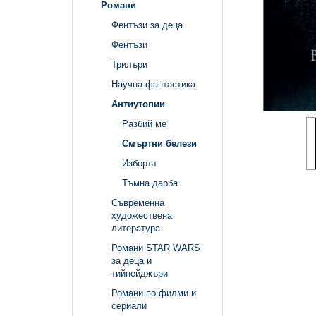
Романи
Фентъзи за деца
Фентъзи
Трилъри
Научна фантастика
Антиутопии
Разбий ме
Смъртни белези
Изборът
Тъмна дарба
Съвременна
художествена
литература
Романи STAR WARS
за деца и
тийнейджъри
Романи по филми и
сериали