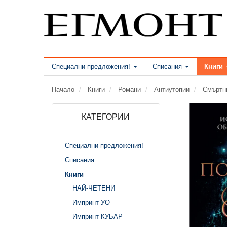
Специални предложения!
Списания
Книги
Начало
Книги
Романи
Антиутопии
Смъртн
КАТЕГОРИИ
Специални предложения!
Списания
Книги
НАЙ-ЧЕТЕНИ
Импринт УО
Импринт КУБАР