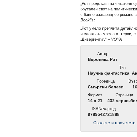
„Рот представя на читателя е
брутален свят на политическ
с бавно разгарящ се романс в
Booklist
„Рот умело преплита детайлн
и сложната мрежа от герои, с
„Дивергенти“.“ –
VOYA
Автор
Вероника Рот
Тип
Научна фантастика, А
Поредица
Възр
Смъртни белези
1
Формат
Страници
14 x 21
432 черно-бе
ISBN/Баркод
9789542721888
Свалете и прочетете 