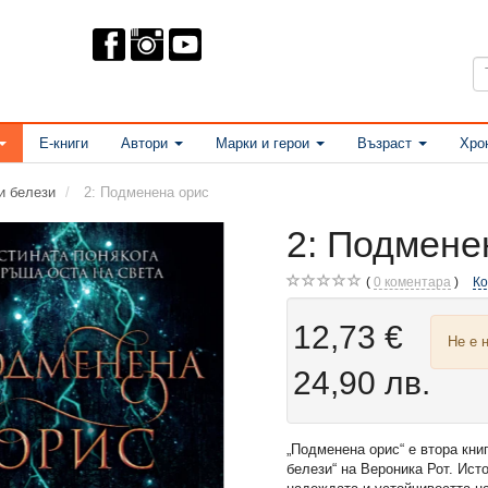
Е-книги
Автори
Марки и герои
Възраст
Хро
и белези
2: Подменена орис
2: Подмене
0
коментара
К
12,73 €
Не е 
24,90 лв.
„Подменена орис“ е втора кни
белези“ на Вероника Рот. Ист