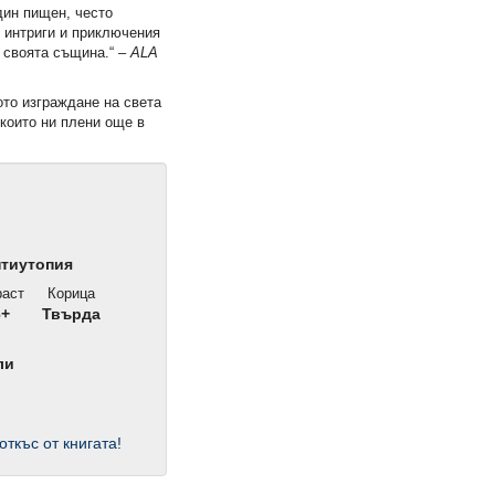
дин пищен, често
и интриги и приключения
 своята същина.“ –
ALA
ото изграждане на света
 които ни плени още в
нтиутопия
аст
Корица
6+
Твърда
ли
откъс от книгата!