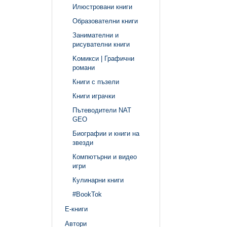
Илюстровани книги
Образователни книги
Занимателни и
рисувателни книги
Kомикси | Графични
романи
Книги с пъзели
Книги играчки
Пътеводители NAT
GEO
Биографии и книги на
звезди
Компютърни и видео
игри
Кулинарни книги
#BookTok
Е-книги
Автори