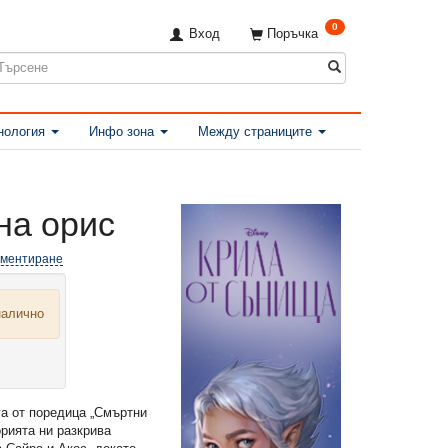
0
Вход
Поръчка
нология
Инфо зона
Между страниците
на орис
оментиране
налично
га от поредица „Смъртни
орията ни разкрива