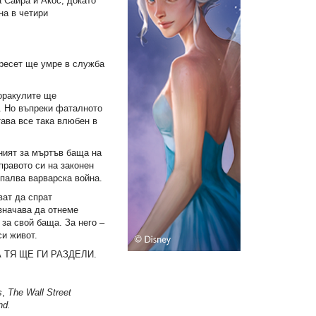
 Сайра и Акос, докато
на в четири
ересет ще умре в служба
оракулите ще
. Но въпреки фаталното
ава все така влюбен в
ният за мъртъв баща на
правото си на законен
зпалва варварска война.
ват да спрат
значава да отнеме
 за свой баща. За него –
си живот.
 ТЯ ЩЕ ГИ РАЗДЕЛИ.
s
,
The Wall Street
nd.