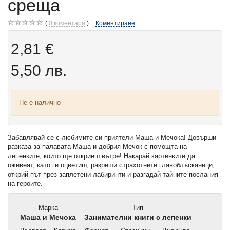
среща
0
коментара
Коментиране
2,81 €
5,50 лв.
Не е налично
Забавлявай се с любимите си приятели Маша и Мечока! Довърши
разказа за палавата Маша и добрия Мечок с помощта на
лепенките, които ще откриеш вътре! Накарай картинките да
оживеят, като ги оцветиш, разреши страхотните главоблъсканици,
открий път през заплетени лабиринти и разгадай тайните послания
на героите.
Марка
Тип
Маша и Мечока
Занимателни книги с лепенки