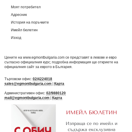
Моят потребител
Адресник
История на поръчките
Имейл бюлетин
Изход
Цените на www.egmontbulgaria.com се представят в левове и евро
съгласно официалния курс; подробна информация ще откриете на
официалния сайт за еврото в България
.
Търговски офис:
02/4224018
sales@egmontbulgaria.com
|
Карта
Административен офис:
02/9880120
mail@egmontbulgaria.com
|
Карта