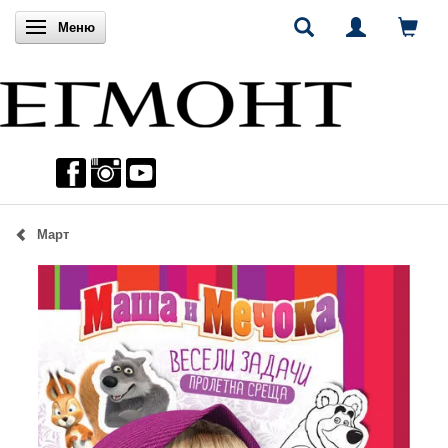
Включи навигацията
Меню
Март