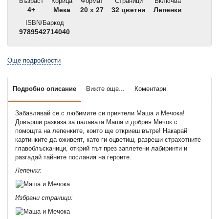
Възраст
Корица
Формат
Страници
Включва
4+
Мека
20 x 27
32 цветни
Лепенки
ISBN/Баркод
9789542714040
Още подробности
Подробно описание
Вижте още...
Коментари
Забавлявай се с любимите си приятели Маша и Мечока!
Довърши разказа за палавата Маша и добрия Мечок с
помощта на лепенките, които ще откриеш вътре! Накарай
картинките да оживеят, като ги оцветиш, разреши страхотните
главоблъсканици, открий път през заплетени лабиринти и
разгадай тайните послания на героите.
Лепенки:
Избрани страници: