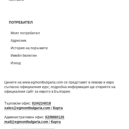
ПОТРЕБИТЕЛ
Моят потребител
Адресник
История на поръчките
Имейл бюлетин
Изход
Цените на www.egmontbulgaria.com се представят в левове и евро
съгласно официалния курс; подробна информация ще откриете на
официалния сайт за еврото в България
.
Търговски офис:
02/4224018
sales@egmontbulgaria.com
|
Карта
Административен офис:
02/9880120
mail@egmontbulgaria.com
|
Карта