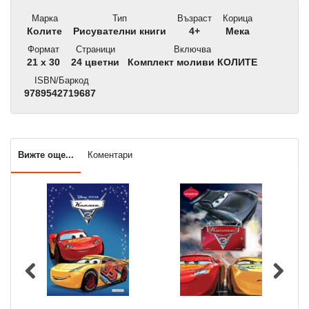
Марка
Тип
Възраст
Корица
Колите
Рисувателни книги
4+
Мека
Формат
Страници
Включва
21 x 30
24 цветни
Комплект моливи КОЛИТЕ
ISBN/Баркод
9789542719687
Вижте още...
Коментари