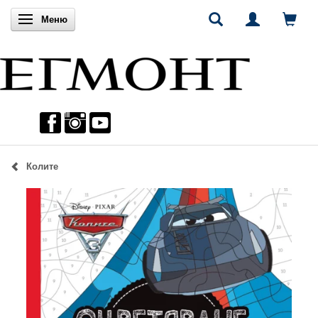
Включи навигацията
Меню
Колите