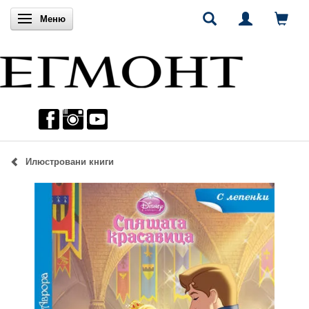
Включи навигацията
Меню
Илюстровани книги