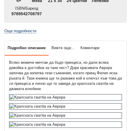
4+
Мека
21 x 30
24 цветни
Лепенки
ISBN/Баркод
9789542708797
Още подробности
Подробно описание
Вижте още...
Коментари
Всяко момиче мечтае да бъде принцеса, но дали всяка
девойка е достойна за тази чест? Дори красивата Аврора
започва да изпитва тези съмнения, когато принц Филип иска
ръката й. Тази книжка ще ти разкаже кой е ключът към това да
си принцеса и лично ще те заведе до кралската сватба на
двамата влюбени.