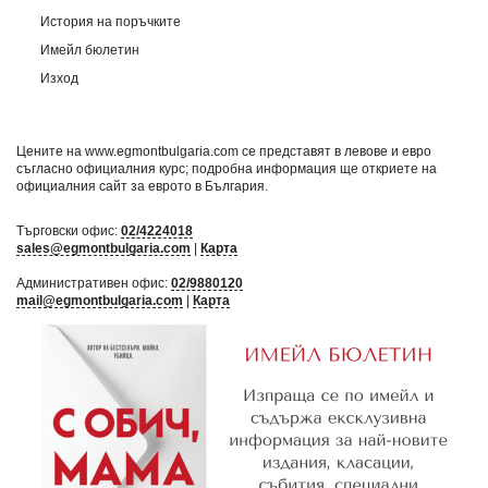
История на поръчките
Имейл бюлетин
Изход
Цените на www.egmontbulgaria.com се представят в левове и евро
съгласно официалния курс; подробна информация ще откриете на
официалния сайт за еврото в България
.
Търговски офис:
02/4224018
sales@egmontbulgaria.com
|
Карта
Административен офис:
02/9880120
mail@egmontbulgaria.com
|
Карта