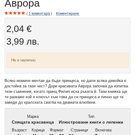
Аврора
1
коментара
Коментиране
2,04 €
3,99 лв.
Не е налично
Всяко момиче мечтае да бъде принцеса, но дали всяка девойка е
достойна за тази чест? Дори красивата Аврора започва да изпитва
тези съмнения, когато принц Филип иска ръката й. Тази книжка ще
ти разкаже кой е ключът към това да си принцеса и лично ще те
заведе до кралската сватба на двамата влюбени.
Марка
Тип
Спящата красавица
Илюстровани книги с лепенки
Възраст
Корица
Формат
Страници
Включва