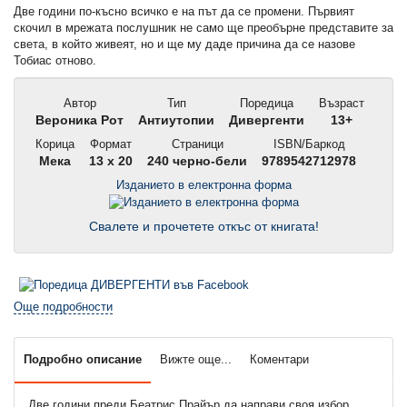
Две години по-късно всичко е на път да се промени. Първият
скочил в мрежата послушник не само ще преобърне представите за
света, в който живеят, но и ще му даде причина да се назове
Тобиас отново.
Автор
Тип
Поредица
Възраст
Вероника Рот
Антиутопии
Дивергенти
13+
Корица
Формат
Страници
ISBN/Баркод
Мека
13 x 20
240 черно-бели
9789542712978
Изданието в електронна форма
Свалете и прочетете откъс от книгата!
Още подробности
Подробно описание
Вижте още...
Коментари
Две години преди Беатрис Прайър да направи своя избор,