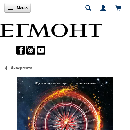
Включи навигацията
Меню
Дивергенти