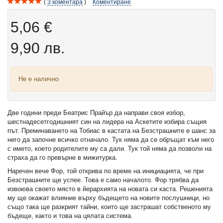
3
коментара
Коментиране
5,06 €
9,90 лв.
Не е налично
Две години преди Беатрис Прайър да направи своя избор,
шестнадесетгодишният син на лидера на Аскетите избира същия
път. Преминаването на Тобиас в кастата на Безстрашните е шанс за
него да започне всичко отначало. Тук няма да се обръщат към него
с името, което родителите му са дали. Тук той няма да позволи на
страха да го превърне в мижитурка.
Наречен вече Фор, той открива по време на инициацията, че при
Безстрашните ще успее. Това е само началото. Фор трябва да
извоюва своето място в йерархията на новата си каста. Решенията
му ще окажат влияние върху бъдещето на новите послушници, но
също така ще разкрият тайни, които ще застрашат собственото му
бъдеще, както и това на цялата система.