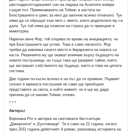
шестнадесетгодишният син на лидера на Аскетите избира
същия път. Преминаването на Тобиас в кастата на
Безстрашните е шанс за него да започне всичко отначало. Тук
няма да се обръщат към него с името, което родителите му са
дали. Тук той няма да позволи на страха да го превърне в
мижитурка.
Наречен вече Фор, той открива по време на инициацията, че
при Безстрашните ще успее. Това е само началото. Фор
трябва да извоюва своето място в йерархията на новата си
каста. Решенията му ще окажат влияние върху бъдещето на
новите послушници, но също така ще разкрият тайни, които
ще застрашат собственото му бъдеще, както и това на цялата
система.
Две години по-късно всичко е на път да се промени. Първият
скочил в мрежата послушник не само ще преобърне
представите за света, в който живеят, но и ще му даде
причина да се назове Тобиас отново.
* * *
Авторът
Вероника Рот е авторка на световните бестселъри
„Дивергенти“ и „Бунтовници“. Тя е само на 22 години, когато
през 2011 година дебютният й роман, разказващ историята на