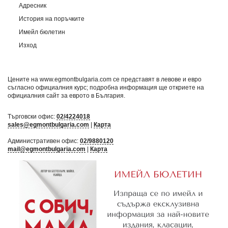
Адресник
История на поръчките
Имейл бюлетин
Изход
Цените на www.egmontbulgaria.com се представят в левове и евро
съгласно официалния курс; подробна информация ще откриете на
официалния сайт за еврото в България
.
Търговски офис:
02/4224018
sales@egmontbulgaria.com
|
Карта
Административен офис:
02/9880120
mail@egmontbulgaria.com
|
Карта