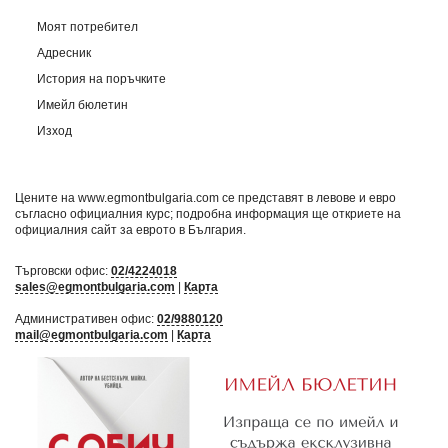
Моят потребител
Адресник
История на поръчките
Имейл бюлетин
Изход
Цените на www.egmontbulgaria.com се представят в левове и евро
съгласно официалния курс; подробна информация ще откриете на
официалния сайт за еврото в България
.
Търговски офис:
02/4224018
sales@egmontbulgaria.com
|
Карта
Административен офис:
02/9880120
mail@egmontbulgaria.com
|
Карта