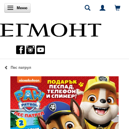
Включи навигацията
Меню
Пес патрул