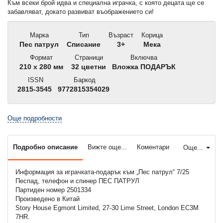
Към всеки брой идва и специална играчка, с която децата ще се
забавляват, докато развиват въображението си!
Марка
Тип
Възраст
Корица
Пес патрул
Списание
3+
Мека
Формат
Страници
Включва
210 x 280 мм
32 цветни
Вложка ПОДАРЪК
ISSN
Баркод
2815-3545
9772815354029
Още подробности
Подробно описание
Вижте още...
Коментари
Още...
Информация за играчката-подарък към „Пес патрул“ 7/25
Песпад, телефон и спинер ПЕС ПАТРУЛ
Партиден номер 2501334
Произведено в Китай
Story House Egmont Limited, 27-30 Lime Street, London EC3M
7HR.