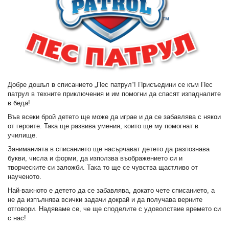
Добре дошъл в списанието „Пес патрул“! Присъедини се към Пес
патрул в техните приключения и им помогни да спасят изпадналите
в беда!
Във всеки брой детето ще може да играе и да се забавлява с някои
от героите. Така ще развива умения, които ще му помогнат в
училище.
Заниманията в списанието ще насърчават детето да разпознава
букви, числа и форми, да използва въображението си и
творческите си заложби. Така то ще се чувства щастливо от
наученото.
Най-важното е детето да се забавлява, докато чете списанието, а
не да изпълнява всички задачи докрай и да получава верните
отговори. Надяваме се, че ще споделите с удоволствие времето си
с нас!