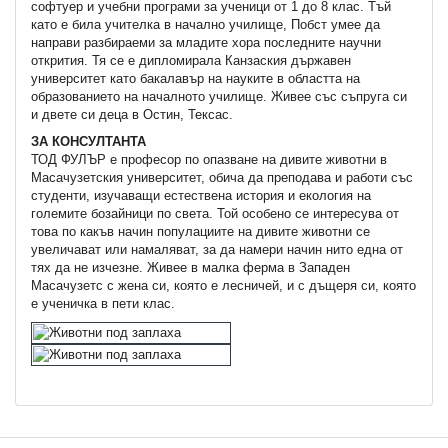
софтуер и учебни програми за ученици от 1 до 8 клас. Тъй
като е била учителка в начално училище, Побст умее да
направи разбираеми за младите хора последните научни
открития. Тя се е дипломирала Канзаския държавен
университет като бакалавър на науките в областта на
образованието на началното училище. Живее със съпруга си
и двете си деца в Остин, Тексас.
ЗА КОНСУЛТАНТА
ТОД ФУЛЪР е професор по опазване на дивите животни в
Масачузетския университет, обича да преподава и работи със
студенти, изучаващи естествена история и екология на
големите бозайници по света. Той особено се интересува от
това по какъв начин популациите на дивите животни се
увеличават или намаляват, за да намери начин нито една от
тях да не изчезне. Живее в малка ферма в Западен
Масачузетс с жена си, която е лесничей, и с дъщеря си, която
е ученичка в пети клас.