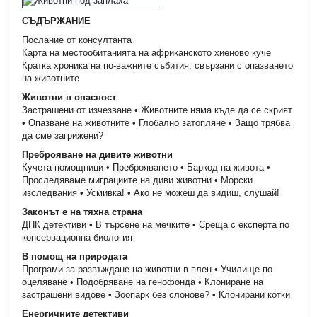
СЪДЪРЖАНИЕ
Послание от консултанта
Карта на местообитанията на африканското хиеново куче
Кратка хроника на по-важните събития, свързани с опазването
на животните
Животни в опасност
Застрашени от изчезване • Животните няма къде да се скрият
• Опазване на животните • Глобално затопляне • Защо трябва
да сме загрижени?
Преброяване на дивите животни
Кучета помощници • Преброяването • Баркод на живота •
Проследяваме миграциите на диви животни • Морски
изследвания • Усмивка! • Ако не можеш да видиш, слушай!
Законът е на тяхна страна
ДНК детективи • В търсене на мечките • Среща с експерта по
консервационна биология
В помощ на природата
Програми за развъждане на животни в плен • Училище по
оцеляване • Подобряване на генофонда • Клониране на
застрашени видове • Зоопарк без слонове? • Клонирани котки
Eнергичните детективи