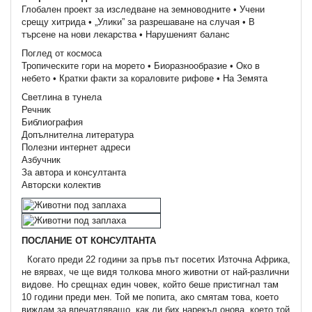
Глобален проект за изследване на земноводните • Учени
срещу хитрида • „Улики” за разрешаване на случая • В
търсене на нови лекарства • Нарушеният баланс
Поглед от космоса
Тропическите гори на морето • Биоразнообразие • Око в
небето • Кратки факти за кораловите рифове • На Земята
Светлина в тунела
Речник
Библиография
Допълнителна литература
Полезни интернет адреси
Азбучник
За автора и консултанта
Авторски колектив
ПОСЛАНИЕ ОТ КОНСУЛТАНТА
Когато преди 22 години за пръв път посетих Източна Африка,
не вярвах, че ще видя толкова много животни от най-различни
видове. Но срещнах един човек, който беше пристигнал там
10 години преди мен. Той ме попита, ако смятам това, което
виждам за впечатляващо, как ли бих нарекъл онова, което той