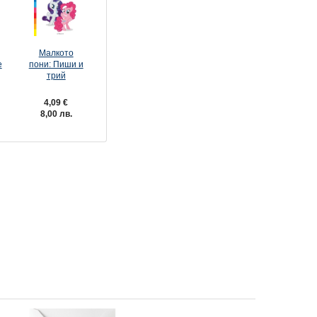
Малкото
е
пони: Пиши и
трий
4,09 €
8,00 лв.
кт с 5
Малкото пони: Забава с
Списание МАЛКОТО ПОН
лепенки 12
1/26
2,99 €
3,50 €
5,85 лв.
6,85 лв.