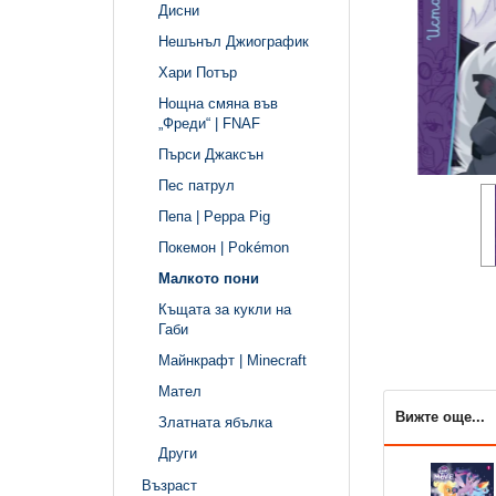
Дисни
Нешънъл Джиографик
Хари Потър
Нощна смяна във
„Фреди“ | FNAF
Пърси Джаксън
Пес патрул
Пепа | Peppa Pig
Покемон | Pokémon
Малкото пони
Къщата за кукли на
Габи
Майнкрафт | Minecraft
Мател
Вижте още...
Златната ябълка
Други
Възраст