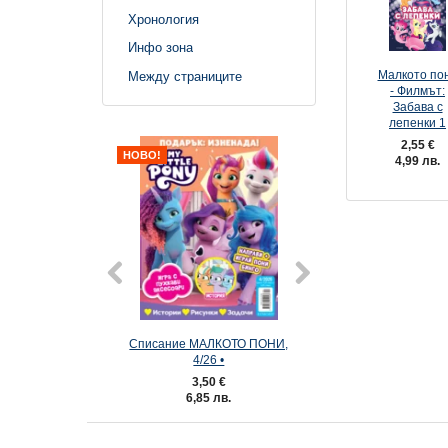
Хронология
Инфо зона
Малкото по
Между страниците
- Филмът:
Забава с
лепенки 1
2,55 €
НОВО!
4,99 лв.
Списание МАЛКОТО ПОНИ,
Списание МАЛКО
4/26 •
3/26
3,50 €
3,50 €
6,85 лв.
6,85 лв.