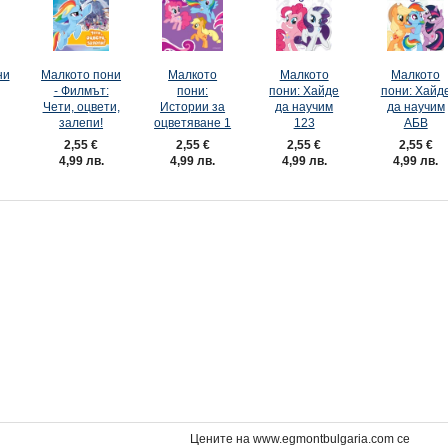
ни
Малкото пони
Малкото
Малкото
Малкото
- Филмът:
пони:
пони: Хайде
пони: Хайд
Чети, оцвети,
Истории за
да научим
да научим
залепи!
оцветяване 1
123
АБВ
2,55 €
2,55 €
2,55 €
2,55 €
4,99 лв.
4,99 лв.
4,99 лв.
4,99 лв.
ТО ПОНИ,
Списание МАЛКОТО ПОНИ,
Малкото пони: Компле
2/26
молива
3,50 €
7,99 €
6,85 лв.
15,63 лв.
Цените на www.egmontbulgaria.com се