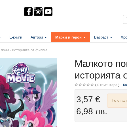
Е-книги
Автори
Марки и герои
Възраст
Хро
 пони - историята от филма
Малкото по
историята 
0
коментара
К
3,57 €
Не е на
6,98 лв.