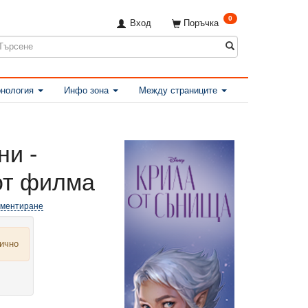
0
Вход
Поръчка
нология
Инфо зона
Между страниците
ни -
от филма
оментиране
лично