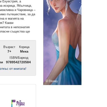
м Екуестрия, а
на искрица, Ябълчица,
амежливка и Чаровница –
вимо пътешествие, за да
лна е магията на
ия? Какви
нитата в непознатия
 опасни същества ще
Възраст
Корица
7+
Мека
ISBN/Баркод
ли
9789542720584
откъс от книгата!