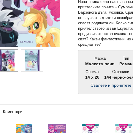
Нова тъмна сила настъпва къ
приятелките понита – Сумрач
Бързонога дъга, Розовка, Ср
се впускат в дълго и незабра
спасят родината си. Колко си
приятелството извън Екуестр
предизвикателства очакват по
свят? Какви фантастични, но
срещнат те?
Марка
Тип
Малкото пони
Роман
Формат
Страници
14 x 20
144 черно-бе
Свалете и прочетете 
Коментари