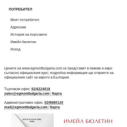
ПОТРЕБИТЕЛ
Моят потребител
Адресник
История на поръчките
Имейл бюлетин
Изход
Цените на www.egmontbulgaria.com се представят в левове и евро
съгласно официалния курс; подробна информация ще откриете на
официалния сайт за еврото в България
.
Търговски офис:
02/4224018
sales@egmontbulgaria.com
|
Карта
Административен офис:
02/9880120
mail@egmontbulgaria.com
|
Карта