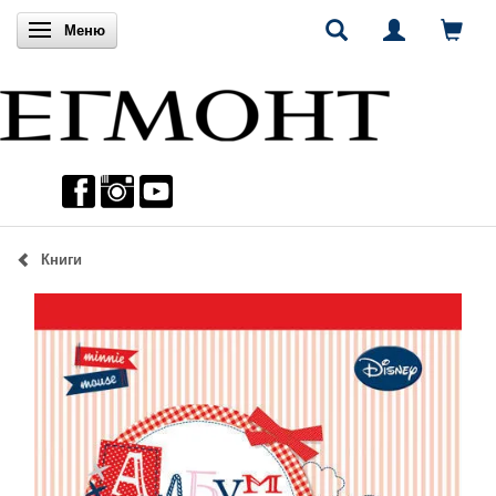
Включи навигацията
Меню
Книги