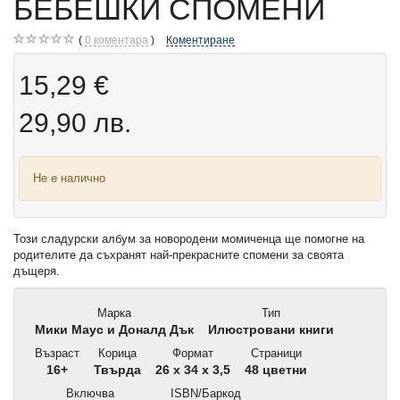
БЕБЕШКИ СПОМЕНИ
0
коментара
Коментиране
15,29 €
29,90 лв.
Не е налично
Този сладурски албум за новородени момиченца ще помогне на
родителите да съхранят най-прекрасните спомени за своята
дъщеря.
Марка
Тип
Мики Маус и Доналд Дък
Илюстровани книги
Възраст
Корица
Формат
Страници
16+
Твърда
26 x 34 x 3,5
48 цветни
Включва
ISBN/Баркод