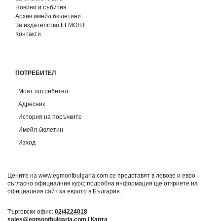
Новини и събития
Архив имейл бюлетини
За издателство ЕГМОНТ
Контакти
ПОТРЕБИТЕЛ
Моят потребител
Адресник
История на поръчките
Имейл бюлетин
Изход
Цените на www.egmontbulgaria.com се представят в левове и евро
съгласно официалния курс; подробна информация ще откриете на
официалния сайт за еврото в България
.
Търговски офис:
02/4224018
sales@egmontbulgaria.com
|
Карта