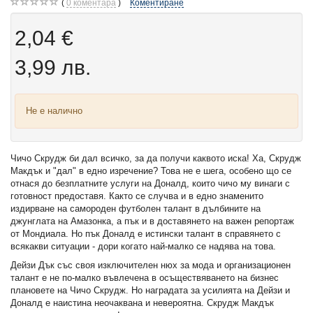
0
коментара
Коментиране
2,04 €
3,99 лв.
Не е налично
Чичо Скрудж би дал всичко, за да получи каквото иска! Ха, Скрудж
Макдък и "дал" в едно изречение? Това не е шега, особено що се
отнася до безплатните услуги на Доналд, които чичо му винаги с
готовност предоставя. Както се случва и в едно знаменито
издирване на самороден футболен талант в дълбините на
джунглата на Амазонка, а пък и в доставянето на важен репортаж
от Мондиала. Но пък Доналд е истински талант в справянето с
всякакви ситуации - дори когато най-малко се надява на това.
Дейзи Дък със своя изключителен нюх за мода и организационен
талант е не по-малко въвлечена в осъществяването на бизнес
плановете на Чичо Скрудж. Но наградата за усилията на Дейзи и
Доналд е наистина неочаквана и невероятна. Скрудж Макдък