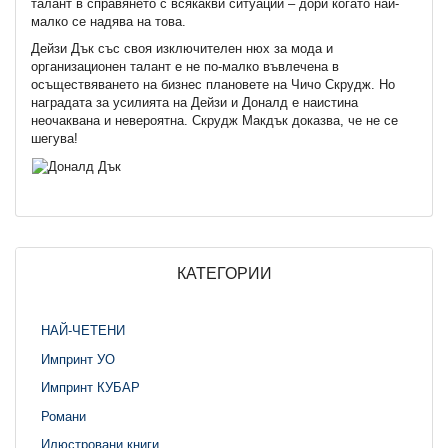
талант в справянето с всякакви ситуации – дори когато най-
малко се надява на това.
Дейзи Дък със своя изключителен нюх за мода и
организационен талант е не по-малко въвлечена в
осъществяването на бизнес плановете на Чичо Скрудж. Но
наградата за усилията на Дейзи и Доналд е наистина
неочаквана и невероятна. Скрудж Макдък доказва, че не се
шегува!
КАТЕГОРИИ
НАЙ-ЧЕТЕНИ
Импринт УО
Импринт КУБАР
Романи
Илюстровани книги