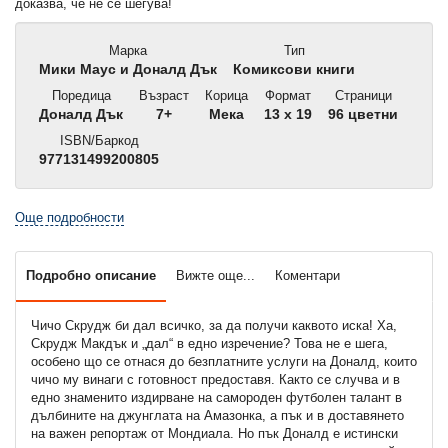
доказва, че не се шегува!
Марка
Тип
Мики Маус и Доналд Дък
Комиксови книги
Поредица
Възраст
Корица
Формат
Страници
Доналд Дък
7+
Мека
13 x 19
96 цветни
ISBN/Баркод
977131499200805
Още подробности
Подробно описание
Вижте още...
Коментари
Чичо Скрудж би дал всичко, за да получи каквото иска! Ха,
Скрудж Макдък и „дал“ в едно изречение? Това не е шега,
особено що се отнася до безплатните услуги на Доналд, които
чичо му винаги с готовност предоставя. Както се случва и в
едно знаменито издирване на самороден футболен талант в
дълбините на джунглата на Амазонка, а пък и в доставянето
на важен репортаж от Мондиала. Но пък Доналд е истински