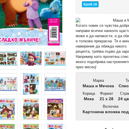
Брой 18
Когато човек се чувства добре
направи всички наоколо щастл
може и да напакости, и да об
е толкова прекрасна. Тя е ви
намерение да обижда никого.
рецепта, трябва първо да зар
Например като прочетеш списа
много подобрява настроениет
през месец!
Марка
Т
Маша и Мечока
Спис
Корица
Формат
Стра
Мека
21 x 28
24 цв
Включва
Картонена вложка по