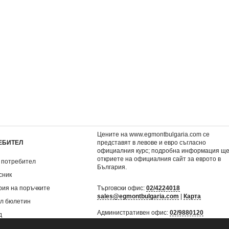
 музика и
Носи само колкото можеш
1: Заплетени
 издание)
7,62 €
6,60 €
14,90 лв.
12,91 лв.
Цените на www.egmontbulgaria.com се
ЕБИТЕЛ
представят в левове и евро съгласно
официалния курс; подробна информация щ
откриете на
официалния сайт за еврото в
 потребител
България
.
сник
рия на поръчките
Търговски офис:
02/4224018
sales@egmontbulgaria.com
|
Карта
л бюлетин
Административен офис:
02/9880120
д
mail@egmontbulgaria.com
|
Карта