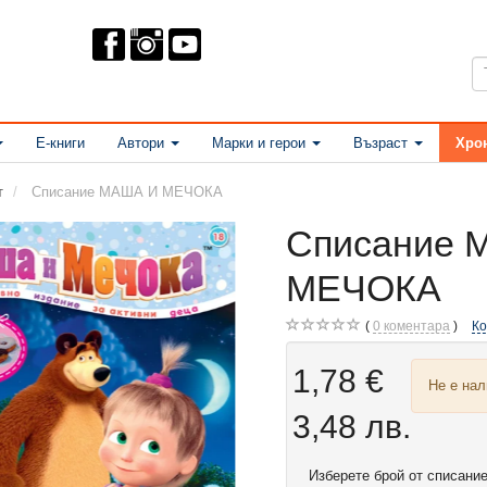
Е-книги
Автори
Марки и герои
Възраст
Хро
т
Списание МАША И МЕЧОКА
Списание 
МЕЧОКА
0
коментара
К
1,78 €
Не е на
3,48 лв.
Изберете
брой от списание