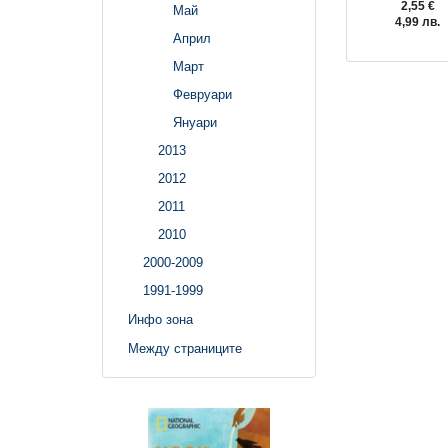
2,55 €
Май
4,99 лв.
Април
Март
Февруари
Януари
2013
2012
2011
2010
2000-2009
1991-1999
Инфо зона
Между страниците