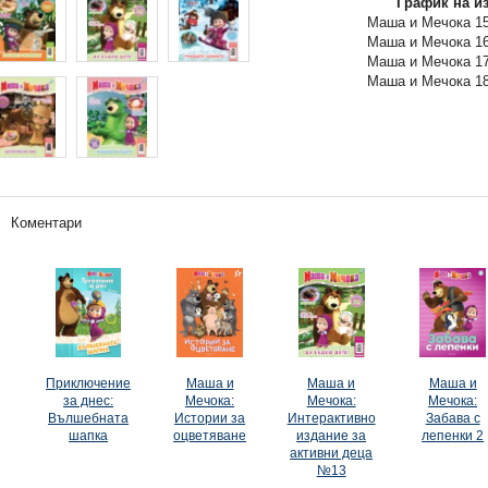
График на и
Маша и Мечока 15 
Маша и Мечока 16 
Маша и Мечока 17 
Маша и Мечока 18 
Коментари
Приключение
Маша и
Маша и
Маша и
за днес:
Мечока:
Мечока:
Мечока:
Вълшебната
Истории за
Интерактивно
Забава с
шапка
оцветяване
издание за
лепенки 2
активни деца
№13