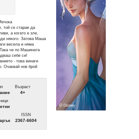
, той се старае да
иви, а когато е зле,
иди някого. Затова Маша
наги весела и няма
 Така че по Машината
адваш себе си!
нието - това винаги
о. Очаквай нов брой
ип
Възраст
ание
4+
ници
етни
ISSN
дарък
2367-6604