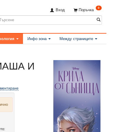
0
Вход
Поръчка
нология
Инфо зона
Между страниците
МАША И
оментиране
лично
то: