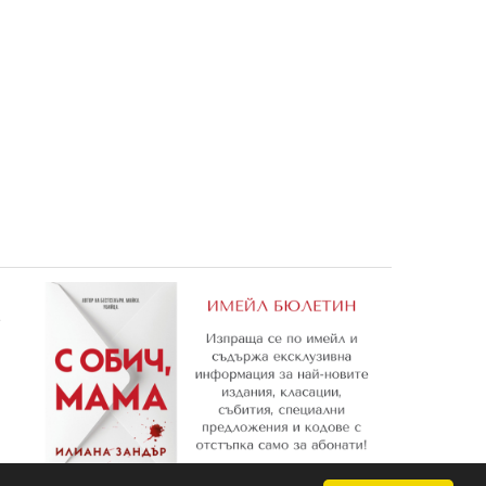
2: Да повярваш отново
6,60 €
12,91 лв.
е