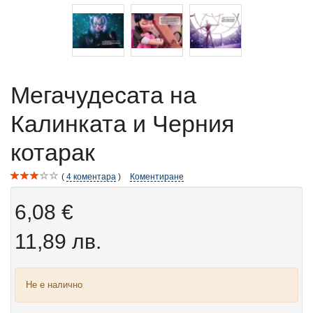
Мегачудесата на
Калинката и Черния
котарак
4
коментара
Коментиране
6,08 €
11,89 лв.
Не е налично