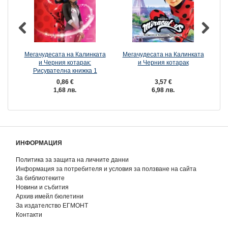
Мегачудесата на Калинката
Мегачудесата на Калинката
Ме
и Черния котарак:
и Черния котарак
и 
Рисувателна книжка 1
0,86 €
3,57 €
1,68 лв.
6,98 лв.
ИНФОРМАЦИЯ
Политика за защита на личните данни
Информация за потребителя и условия за ползване на сайта
За библиотеките
Новини и събития
Архив имейл бюлетини
За издателство ЕГМОНТ
Контакти