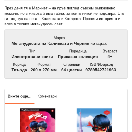
През деня тя е Маринет – на пръв поглед съвсем обикновено
момиче, но в живота й има тайна, за която никой не подозира. Ето
ги тях, тук са сега – Калинката и Котарака. Прочети историята и
влез в техния мегачудесен свят!
Марка
Мегачудесата на Калинката и Черния котарак
Тип
Поредица
Възраст
Илюстровани книги
Приказна колекция
4+
Корица
Формат
Страници
ISBN/Баркод
Твърда
200 x 270 мм
64 цветни
9789542721963
Вижте още...
Коментари