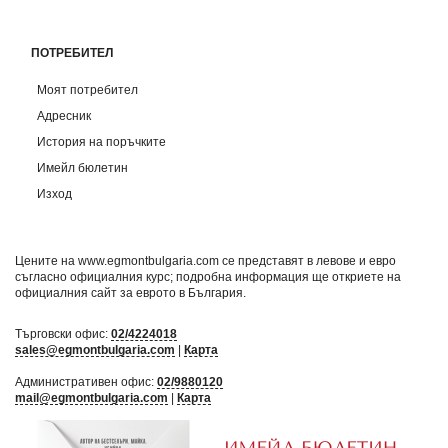
ПОТРЕБИТЕЛ
Моят потребител
Адресник
История на поръчките
Имейл бюлетин
Изход
Цените на www.egmontbulgaria.com се представят в левове и евро
съгласно официалния курс; подробна информация ще откриете на
официалния сайт за еврото в България
.
Търговски офис:
02/4224018
sales@egmontbulgaria.com
|
Карта
Административен офис:
02/9880120
mail@egmontbulgaria.com
|
Карта