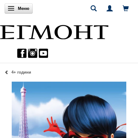
Включи навигацията
Меню
4+ години