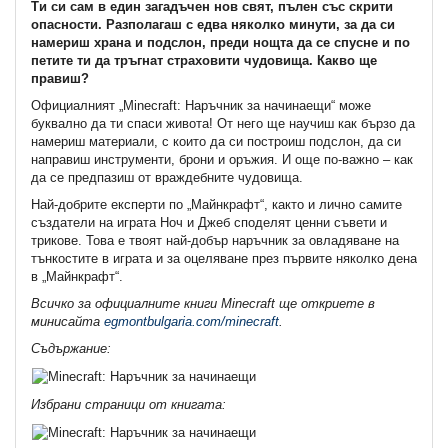
Tи си сам в един загадъчен нов свят, пълен със скрити
опасности. Разполагаш с едва няколко минути, за да си
намериш храна и подслон, преди нощта да се спусне и по
петите ти да тръгнат страховити чудовища. Какво ще
правиш?
Официалният „Minecraft: Наръчник за начинаещи“ може
буквално да ти спаси живота! От него ще научиш как бързо да
намериш материали, с които да си построиш подслон, да си
направиш инструменти, брони и оръжия. И още по-важно – как
да се предпазиш от враждебните чудовища.
Най-добрите експерти по „Майнкрафт“, както и лично самите
създатели на играта Ноч и Джеб споделят ценни съвети и
трикове. Това е твоят най-добър наръчник за овладяване на
тънкостите в играта и за оцеляване през първите няколко дена
в „Майнкрафт“.
Всичко за официалните книги Minecraft ще откриете в
минисайта
egmontbulgaria.com/minecraft
.
Съдържание:
Избрани страници от книгата: