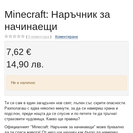
Minecraft: Наръчник за
начинаещи
0
коментара
Коментиране
7,62 €
14,90 лв.
Не е налично
Tи си сам в един загадъчен нов свят, пълен със скрити опасности.
Разполагаш с едва няколко минути, за да си намериш храна и
подслон, преди нощта да се спусне и по петите ти да тръгнат
страховити чудовища. Какво ще правиш?
Официалният "Minecraft: Наръчник за начинаещи" може буквално
да ти спаси живота! От него ще научиш как бързо да намериш