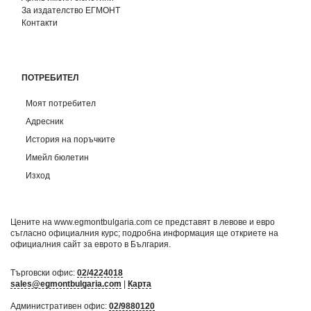
За издателство ЕГМОНТ
Контакти
ПОТРЕБИТЕЛ
Моят потребител
Адресник
История на поръчките
Имейл бюлетин
Изход
Цените на www.egmontbulgaria.com се представят в левове и евро
съгласно официалния курс; подробна информация ще откриете на
официалния сайт за еврото в България
.
Търговски офис:
02/4224018
sales@egmontbulgaria.com
|
Карта
Административен офис:
02/9880120