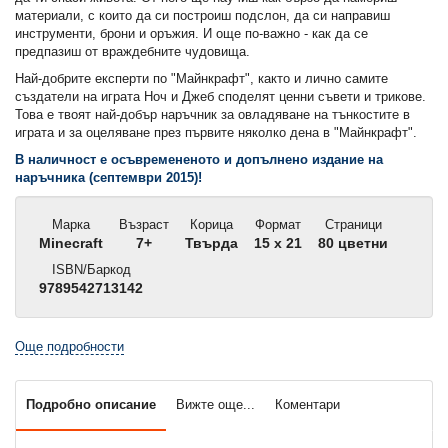
материали, с които да си построиш подслон, да си направиш
инструменти, брони и оръжия. И още по-важно - как да се
предпазиш от враждебните чудовища.
Най-добрите експерти по "Майнкрафт", както и лично самите
създатели на играта Ноч и Джеб споделят ценни съвети и трикове.
Това е твоят най-добър наръчник за овладяване на тънкостите в
играта и за оцеляване през първите няколко дена в "Майнкрафт".
В наличност е осъвремененото и допълнено издание на
наръчника (септември 2015)!
Марка
Възраст
Корица
Формат
Страници
Minecraft
7+
Твърда
15 x 21
80 цветни
ISBN/Баркод
9789542713142
Още подробности
Подробно описание
Вижте още...
Коментари