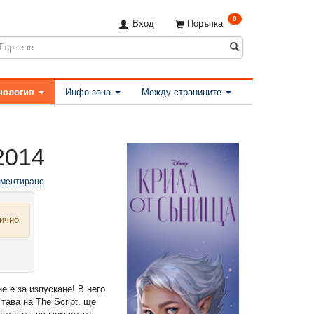
0
Вход
Поръчка
нология
Инфо зона
Между страниците
2014
оментиране
лично
 е за изпускане! В него
тава на The Script, ще