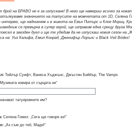
 брой на БРАВО не е за изпускане! В него ще намериш всичко за нова
 разтълкуваме значението на татусите на момчетата от 1D, Селена Г
 интервю, ще надникнем и в живота на Евън Питърс и Клое Мориц. К
 изведнъж се превърна в супер герой, ще изправим една срещу друга Мо
есел в звезден дуел и ще те убедим да не изпускаш новия сезон на „
а на: Уиз Калифа, Емил Конрад, Дженифър Лорънс и Black Veil Brides!
л:
Тейлър Суифт, Ванеса Хъджънс, Джъстин Бийбър, The Vamps
Музиката извира от сърцата ни“
начават татуировките им?
:
Селена Гомез: „Сега ще говоря аз!“
о:
„Аз съм до теб, Мади!“