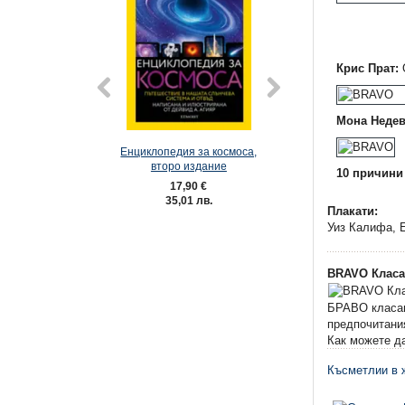
Крис Прат:
Мона Недев
Енциклопедия за космоса,
Енциклопедия за 
второ издание
второ изда
10 причини
17,90 €
23,01 €
35,01 лв.
45,00 лв
Плакати:
Уиз Калифа, Е
BRAVO Класа
БРАВО класаци
предпочитани
Как можете да
Късметлии в ж