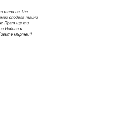
та тава на The
омез споделя тайни
рис Прат ще ти
на Недева и
Живите мъртви“!