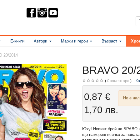
Е-книги
Автори
Марки и герои
Възраст
Хро
 20/2014
BRAVO 20/
0
коментара
К
0,87 €
Не е на
1,70 лв.
Юху! Новият брой на БРАВО не
ще намериш всичко за новата 