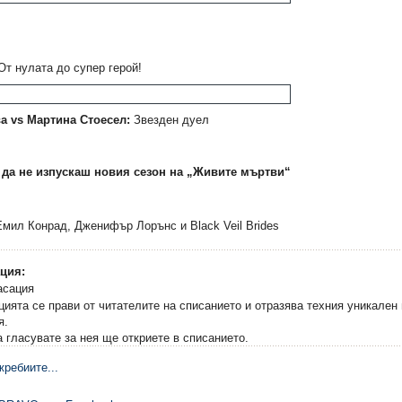
От нулата до супер герой!
а vs Мартина Стоесел:
Звезден дуел
животните,
3: Падение и подем
Карибски пирати 2: С
ние
на мъртвеца
 да не изпускаш новия сезон на „Живите мъртви“
7,62 €
3,57 €
.
14,90 лв.
6,98 лв.
мил Конрад, Дженифър Лорънс и Black Veil Brides
ция:
ята се прави от читателите на списанието и отразява техния уникален 
я.
 гласувате за нея ще откриете в списанието.
ребиите...