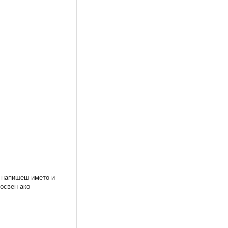
а напишеш името и
 освен ако