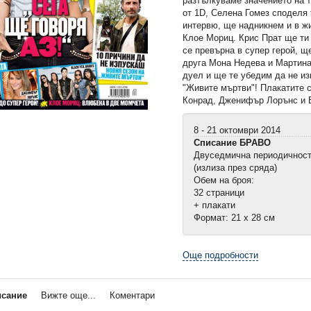
разтълкуваме значението на 
от 1D, Селена Гомез споделя 
интервю, ще надникнем и в ж
Клое Мориц. Крис Прат ще ти
се превърна в супер герой, 
друга Мона Недева и Мартина
дуел и ще те убедим да не из
"Живите мъртви"! Плакатите 
Конрад, Дженифър Лорънс и Bl
8 - 21 октомври 2014
Списание БРАВО
Двуседмична периодичнос
(излиза през сряда)
Обем на броя:
32 страници
+ плакати
Формат: 21 х 28 см
Още подробности
исание
Вижте още...
Коментари