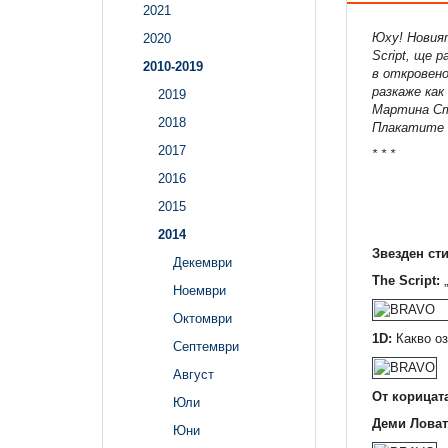
2021
Юху! Новият
2020
Script, ще
2010-2019
в откровено
разкаже как
2019
Мартина Сто
2018
Плакатите с
2017
* * *
2016
2015
2014
Звезден сти
Декември
The Script:
„
Ноември
Октомври
1D:
Какво оз
Септември
Август
От корицата
Юли
Деми Ловат
Юни