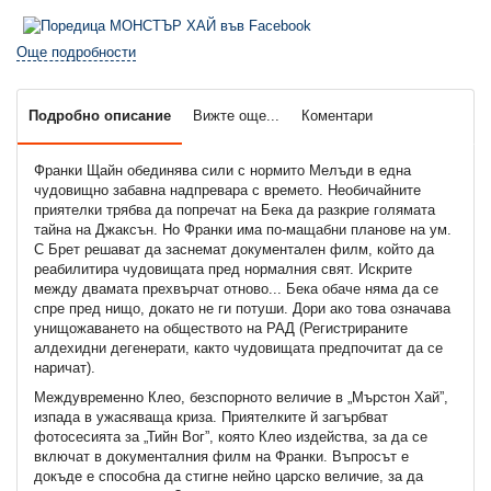
Още подробности
Подробно описание
Вижте още...
Коментари
Франки Щайн обединява сили с нормито Мелъди в една
чудовищно забавна надпревара с времето. Необичайните
приятелки трябва да попречат на Бека да разкрие голямата
тайна на Джаксън. Но Франки има по-мащабни планове на ум.
С Брет решават да заснемат документален филм, който да
реабилитира чудовищата пред нормалния свят. Искрите
между двамата прехвърчат отново... Бека обаче няма да се
спре пред нищо, докато не ги потуши. Дори ако това означава
унищожаването на обществото на РАД (Регистрираните
алдехидни дегенерати, както чудовищата предпочитат да се
наричат).
Междувременно Клео, безспорното величие в „Мърстон Хай”,
изпада в ужасяваща криза. Приятелките й загърбват
фотосесията за „Тийн Вог”, която Клео издейства, за да се
включат в документалния филм на Франки. Въпросът е
докъде е способна да стигне нейно царско величие, за да