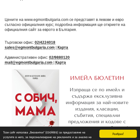
Цените на www.egmontbulgaria.com се представят в левове и евро
съгласно официалния курс; подробна информация ще откриете на
официалния сайт за еврото в България
.
Търговски офис:
02/4224018
sales@egmontbulgaria.com
|
Карта
Административен офис:
02/9880120
mail@egmontbulgaria.com
|
Карта
Този сайт използва „бисквитки“ (cookies) за предоставяне на
Разбрах!
услугите в него, за персонализиране на рекламите и за анализ на