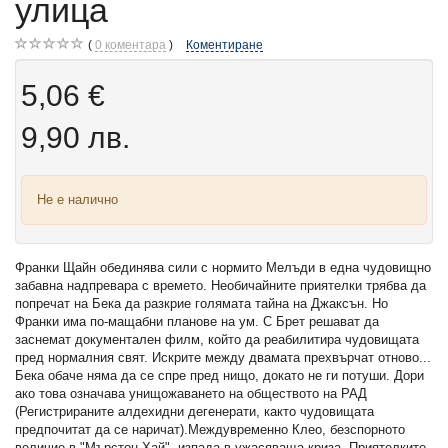
улица
0
коментара
Коментиране
5,06 €
9,90 лв.
Не е налично
Франки Щайн обединява сили с нормито Мелъди в една чудовищно
забавна надпревара с времето. Необичайните приятелки трябва да
попречат на Бека да разкрие голямата тайна на Джаксън. Но
Франки има по-мащабни планове на ум. С Брет решават да
заснемат документален филм, който да реабилитира чудовищата
пред нормалния свят. Искрите между двамата прехвърчат отново...
Бека обаче няма да се спре пред нищо, докато не ги потуши. Дори
ако това означава унищожаването на обществото на РАД
(Регистрираните алдехидни дегенерати, както чудовищата
предпочитат да се наричат).Междувременно Клео, безспорното
величие в "Мърстон Хай", изпада в ужасяваща криза. Приятелките