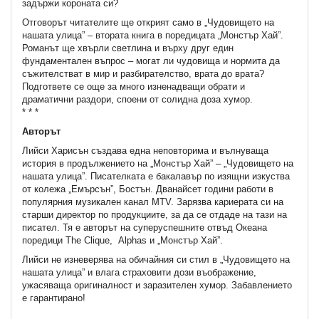
задържи короната си?
Отговорът читателите ще открият само в „Чудовището на
нашата улица” – втората книга в поредицата „Монстър Хай”.
Романът ще хвърли светлина и върху друг един
фундаментален въпрос – могат ли чудовища и нормита да
съжителстват в мир и разбирателство, врата до врата?
Подгответе се още за много изненадващи обрати и
драматични раздори, споени от солидна доза хумор.
* * *
Авторът
Лийси Харисън създава една неповторима и вълнуваща
история в продължението на „Монстър Хай” – „Чудовището на
нашата улица”. Писателката е бакалавър по изящни изкуства
от колежа „Емърсън”, Бостън. Дванайсет години работи в
популярния музикален канал MTV. Зарязва кариерата си на
старши директор по продукциите, за да се отдаде на тази на
писател. Тя е авторът на суперуспешните отвъд Океана
поредици The Clique, Alphas и „Монстър Хай”.
Лийси не изневерява на обичайния си стил в „Чудовището на
нашата улица” и влага страховити дози въображение,
ужасяваща оригиналност и заразителен хумор. Забавлението
е гарантирано!