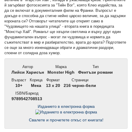
й загърбват фотосесията за "Тийн Вог", която Клео издейства, за
да се включат в документалния филм на Франки. Въпросът е
докъде е способна да стигне нейно царско величие, за да задържи
короната си? Отговорът читателите ще открият само в
"Чудовището на нашата улица" - втората книга в поредицата
"Монстър Хай". Романът ще хвърли светлина и върху друг един
фундаментален въпрос - могат ли чудовища и нормита да
съжителстват в мир и разбирателство, врата до врата? Подгответе
се още за много изненадващи обрати и драматични раздори,
споени от солидна доза хумор.
Автор
Марка
Тип
Лийси Харисън
Monster High
Фентъзи романи
Възраст
Корица
Формат
Страници
10+
Мека
13 x 20
216 черно-бели
ISBN/Баркод
9789542708513
Изданието в електронна форма
Свалете и прочетете откъс от книгата!